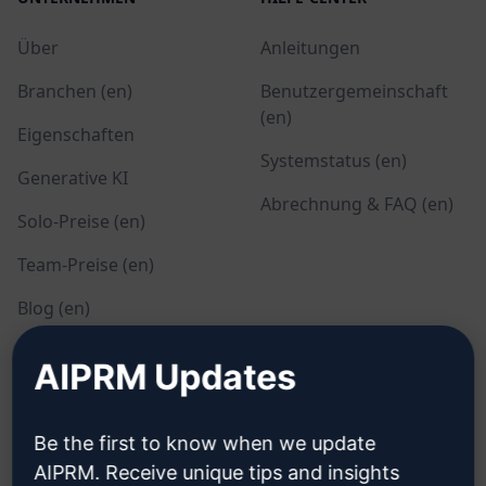
Über
Anleitungen
Branchen (en)
Benutzergemeinschaft
(en)
Eigenschaften
Systemstatus (en)
Generative KI
Abrechnung & FAQ (en)
Solo-Preise (en)
Team-Preise (en)
Blog (en)
AIPRM Updates
RECHTLICHES
HERUNTERLADEN
Datenschutzbestimmungen
Wie installieren?
Be the first to know when we update
(en)
AIPRM. Receive unique tips and insights
Google Chrome