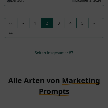
Deftsoft
October 3, 2024
««
«
1
2
3
4
5
»
»»
Seiten insgesamt : 87
Alle Arten von
Marketing
Prompts