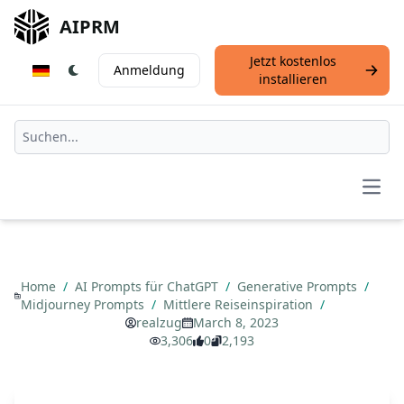
AIPRM
Jetzt kostenlos
Anmeldung
installieren
Open
Home
/
AI Prompts für ChatGPT
/
Generative Prompts
/
Midjourney Prompts
/
Mittlere Reiseinspiration
/
realzug
March 8, 2023
3,306
0
2,193