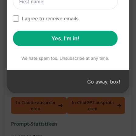
Benefits:
Steigerung der Sichtbarkeit deiner Webseite in
I agree to receive emails
Suchmaschinen
Optimierung deiner Backlink-Strategie für
Yes, I'm in!
bessere Suchmaschinenplatzierungen
Zeitersparnis bei der Erstellung von Backlink-
We hate spam too. Unsubscribe at any time.
Inhalten
Verbesserung des organischen Traffics auf
Go away, box!
deiner Webseite
In Claude ausprobi
In ChatGPT ausprobi
eren
eren
Prompt-Statistiken