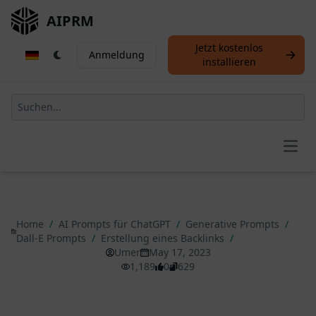
AIPRM
Jetzt kostenlos
Anmeldung
installieren
Open
Home
/
AI Prompts für ChatGPT
/
Generative Prompts
/
Dall-E Prompts
/
Erstellung eines Backlinks
/
Umer
May 17, 2023
1,189
0
629