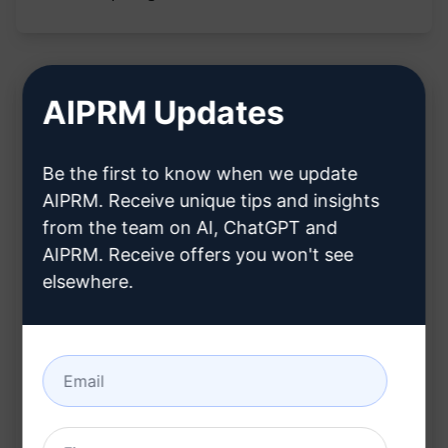
AIPRM Updates
Beschreibung:
Be the first to know when we update
[TBD - TO BE DESCRIBED]
AIPRM. Receive unique tips and insights
Generiere hochwertige Backlink-Themen
from the team on AI, ChatGPT and
AIPRM. Receive offers you won't see
effizient
elsewhere.
Erhalte kreative Ideen für Backlink-Texte
Verbessere deine SEO-Strategie mit relevanten
Backlink-Themen
Erhalte maßgeschneiderte Vorschläge für
Backlink-Inhalte