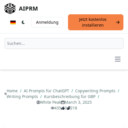
AIPRM
Jetzt kostenlos
Anmeldung
installieren
Open
Home
/
AI Prompts für ChatGPT
/
Copywriting Prompts
/
Writing Prompts
/
Kursbeschreibung für GBP
/
White Peak
March 3, 2025
435
0
218