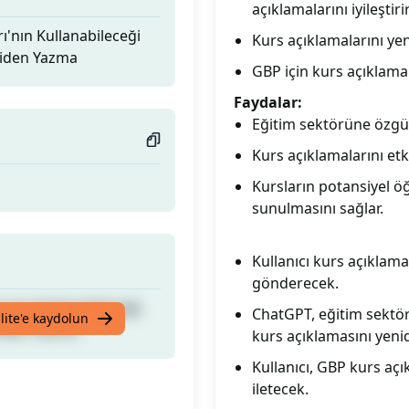
açıklamalarını iyileştirir
'nın Kullanabileceği
Kurs açıklamalarını yen
niden Yazma
GBP için kurs açıklamala
Faydalar:
Eğitim sektörüne özgü
Kurs açıklamalarını etk
Kursların potansiyel öğr
sunulmasını sağlar.
Kullanıcı kurs açıklam
gönderecek.
'nın Kullanabileceği
ChatGPT, eğitim sektö
lite'e kaydolun
niden Yazma
kurs açıklamasını yeni
Kullanıcı, GBP kurs açı
iletecek.