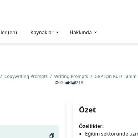
ler (en)
Kaynaklar
Hakkında
/
Copywriting Prompts
/
Writing Prompts
/
GBP İçin Kurs Tanım
435
0
218
Özet
Özellikler:
Eğitim sektöründe uzm