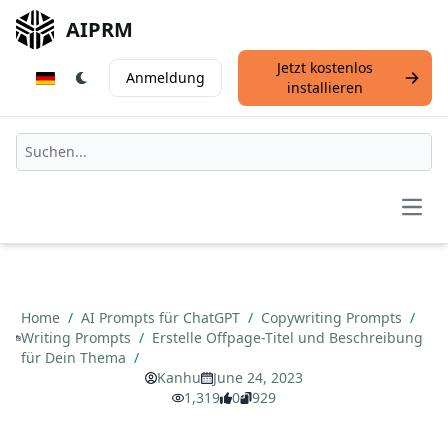
AIPRM
Jetzt kostenlos
Anmeldung
installieren
Open
Home
/
AI Prompts für ChatGPT
/
Copywriting Prompts
/
Writing Prompts
/
Erstelle Offpage-Titel und Beschreibung
für Dein Thema
/
Kanhu
June 24, 2023
1,319
0
929