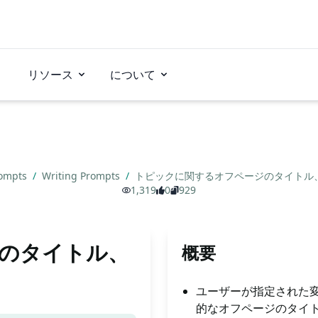
リソース
について
rompts
/
Writing Prompts
/
トピックに関するオフページのタイトル
1,319
0
929
のタイトル、
概要
ユーザーが指定された変
的なオフページのタイ