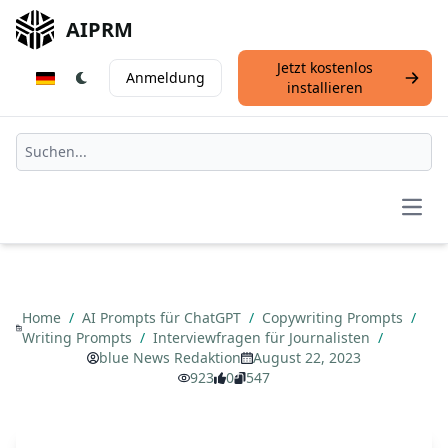
AIPRM
Jetzt kostenlos
Anmeldung
installieren
Open
Home
/
AI Prompts für ChatGPT
/
Copywriting Prompts
/
Writing Prompts
/
Interviewfragen für Journalisten
/
blue News Redaktion
August 22, 2023
923
0
547