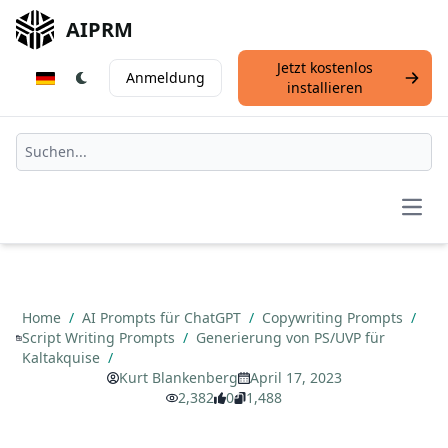
AIPRM
Jetzt kostenlos
Anmeldung
installieren
Open
Home
/
AI Prompts für ChatGPT
/
Copywriting Prompts
/
Script Writing Prompts
/
Generierung von PS/UVP für
Kaltakquise
/
Kurt Blankenberg
April 17, 2023
2,382
0
1,488