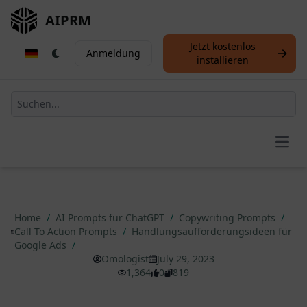
AIPRM
Jetzt kostenlos
Anmeldung
installieren
Open
Home
/
AI Prompts für ChatGPT
/
Copywriting Prompts
/
Call To Action Prompts
/
Handlungsaufforderungsideen für
Google Ads
/
Omologist
July 29, 2023
1,364
0
819