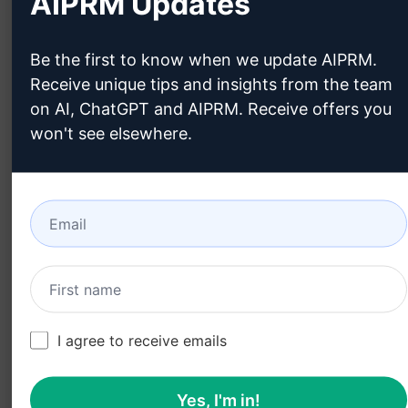
AIPRM Updates
verschiedene Arten von
Handlungsaufforderungen
Be the first to know when we update AIPRM.
Spare Zeit bei der Entwicklung von
Receive unique tips and insights from the team
on AI, ChatGPT and AIPRM. Receive offers you
Werbetexten
won't see elsewhere.
Optimiere die Leistung Deiner Anzeigen und
erhöhe die Conversion-Rate
Klicke jetzt auf den Button "Try this Prompt on
ChatGPT" und entdecke die Vielfalt an kreativen
Call-to-Action-Ideen für Deine Google Ads-
Kampagnen!
I agree to receive emails
In Claude ausprobi
In ChatGPT ausprobi
eren
eren
Yes, I'm in!
Prompt-Statistiken