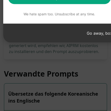
1,364
0
819
We hate spam too. Unsubscribe at any time.
Bitte beachten Sie: Die vorstehende
Go away, bo
Beschreibung wurde nicht auf ihre Richtigkeit
überprüft. Um besser zu verstehen, was
generiert wird, empfehlen wir, AIPRM kostenlos
zu installieren und den Prompt auszuprobieren.
Verwandte Prompts
Übersetze das folgende Koreanische
ins Englische