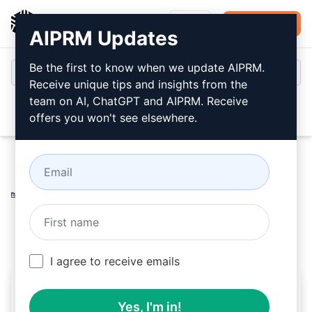
AIPRM
登录
免费安装
AIPRM Updates
Be the first to know when we update AIPRM.
Receive unique tips and insights from the
team on AI, ChatGPT and AIPRM. Receive
Open
offers you won't see elsewhere.
Home
/
人工智能提示
/
SoftwareEngineering Prompts
/
Text Editor Prompts
/
iOS快速开发
/
octofox1357
April 10, 2023
1,063
0
550
I agree to receive emails
iOS快速开发
Yes, I'm in!