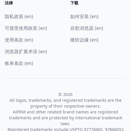
法律
下载
隐私政策 (en)
如何安装 (en)
可接受使用政策 (en)
谷歌浏览器 (en)
使用条款 (en)
微软边缘 (en)
浏览器扩展术语 (en)
账单条款 (en)
© 2026
All logos, trademarks, and registered trademarks are the
property of their respective owners.
AIPRM and other related brand names are registered
trademarks and are protected by international trademark
laws.
Registered trademarks include USPTO 97778465, 97866052