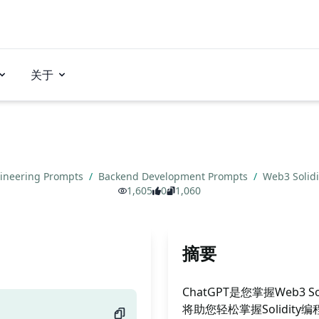
关于
ineering Prompts
/
Backend Development Prompts
/
Web3 Sol
1,605
0
1,060
摘要
ChatGPT是您掌握Web3 
将助您轻松掌握Solidit