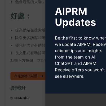
包含適當的大綱，使閱讀更加有條理
AIPRM
好處：
Updates
提高網站在搜索引擎中的排名
吸引更多訪客和潛在客戶
Be the first to know whe
we update AIPRM. Recei
優化的內容有助於提升品牌知名度
unique tips and insights
長文形式有助於深入探討主題，提供價值給讀者
from the team on AI,
點擊下方按鈕，立即嘗試這個ChatGPT提示！
ChatGPT and AIPRM.
Receive offers you won't
在克劳德上试用
试用 ChatGPT
see elsewhere.
提示统计
144
0
98