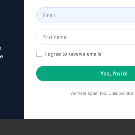
n
I agree to receive emails
ve
Yes, I'm in!
We hate spam too. Unsubscribe a