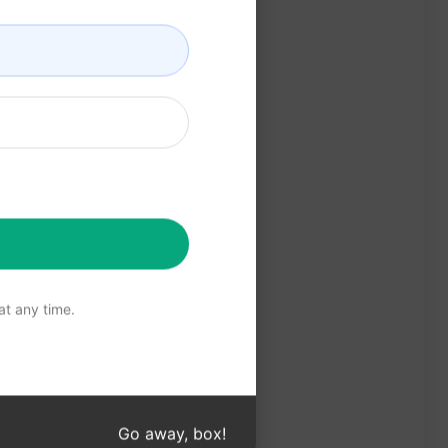
t any time.
Go away, box!