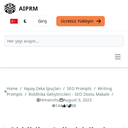
AIPRM
Giriş
Ücretsiz Yükleyin
Open
Home
/
Yapay Zeka İpuçları
/
SEO Prompts
/
Writing
Prompts
/
Riddhika Geliştiricileri - SEO Dostu Makale
/
Himanshu
August 3, 2023
144
0
98