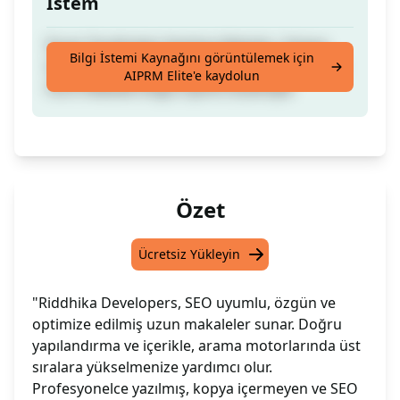
İstem
İnsan Tarafından Yazılmış Makale | Kopya
Bilgi İstemi Kaynağını görüntülemek için
İçermeyen | SEO İçin Optimize Edilmiş Uzun
AIPRM Elite'e kaydolun
Form Makale Doğru İçerik Düzeniyle
Özet
Ücretsiz Yükleyin
"Riddhika Developers, SEO uyumlu, özgün ve
optimize edilmiş uzun makaleler sunar. Doğru
yapılandırma ve içerikle, arama motorlarında üst
sıralara yükselmenize yardımcı olur.
Profesyonelce yazılmış, kopya içermeyen ve SEO