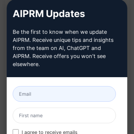
基于Google的标准评估内容: 帮助您确保内容优质
AIPRM Updates
可靠
客观评估内容: 着重于内容本身的质量和价值
Be the first to know when we update
提供人性化指导: 帮助您创作更贴近人们需求的内
AIPRM. Receive unique tips and insights
容
from the team on AI, ChatGPT and
AIPRM. Receive offers you won't see
益处:
elsewhere.
优化SEO: 通过符合Google标准的内容，提升您的
网站在搜索引擎中的排名
吸引目标受众: 创作符合人们需求的内容，增加用
户互动和留存率
增加内容可信度: 通过可靠的内容，树立信任感，
吸引更多的读者和客户
I agree to receive emails
立即尝试这个ChatGPT提示，创建出有益可靠的内