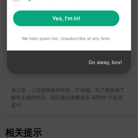
容，吸引更多目标受众并提升您的内容质量！点击下
Yes, I'm in!
方按钮，立即体验。
We hate spam too. Unsubscribe at any time.
在克劳德上试用
试用 ChatGPT
提示统计
Go away, box!
162
0
90
请注意：上述说明未经审核，不准确。为了更好地了
解将生成的内容，我们建议免费安装 AIPRM 并试用
提示。
相关提示