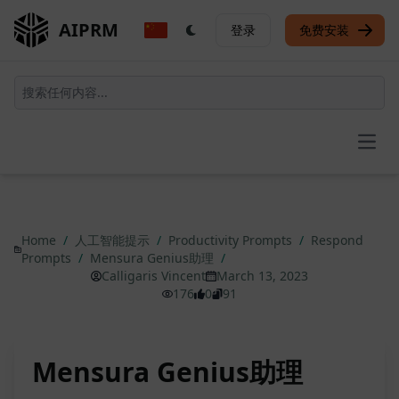
AIPRM
登录
免费安装
Open
Home
/
人工智能提示
/
Productivity Prompts
/
Respond
Prompts
/
Mensura Genius助理
/
Calligaris Vincent
March 13, 2023
176
0
91
Mensura Genius助理