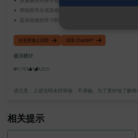
快速获得对医学或学生问题的准确解答
帮助医学生或其他人士解决疑惑和困惑
提供高效的学习和知识获取渠道
在克劳德上试用
试用 ChatGPT
提示统计
7,787
1
4,825
请注意：上述说明未经审核，不准确。为了更好地了解将生成
相关提示