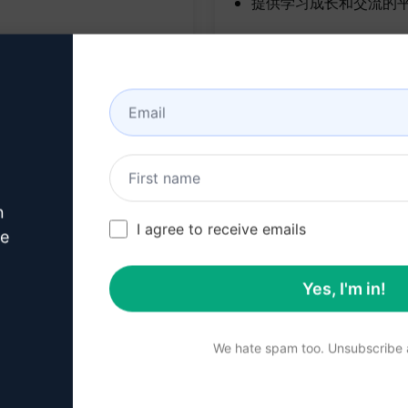
提供学习成长和交流的
n
I agree to receive emails
ve
Yes, I'm in!
We hate spam too. Unsubscribe a