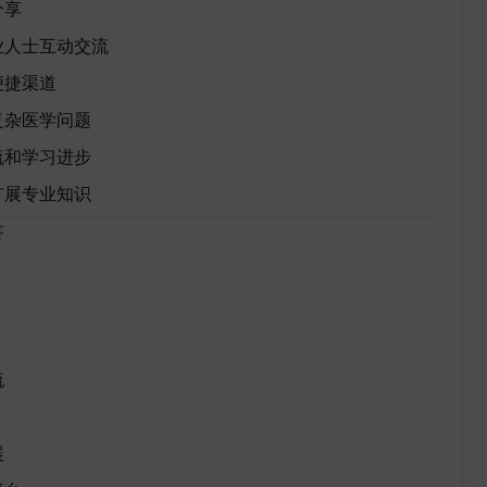
分享
业人士互动交流
便捷渠道
复杂医学问题
流和学习进步
扩展专业知识
答
流
展