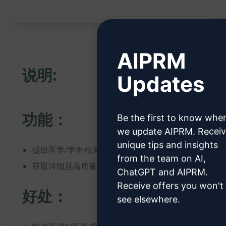
AIPRM
说明:
Updates
功能：
Be the first to know whe
we update AIPRM. Recei
unique tips and insights
提出医学/学生相关问题
from the team on AI,
获取详细且高质量的答复
ChatGPT and AIPRM.
Receive offers you won't
好处：
see elsewhere.