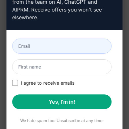
推动您的业务迈向前所未有的成功
from the team on AI, ChatGPT and
Benefits:
AIPRM. Receive offers you won't see
elsewhere.
提高招聘准确性
有效吸引和留住优秀人才
为您的企业带来成功的关键
帮助团队更好地发展和壮大
在克劳德上试用
试用 ChatGPT
I agree to receive emails
提示统计
149
0
91
Yes, I'm in!
请注意：上述说明未经审核，不准确。为了更好地了
We hate spam too. Unsubscribe at any time.
解将生成的内容，我们建议免费安装 AIPRM 并试用