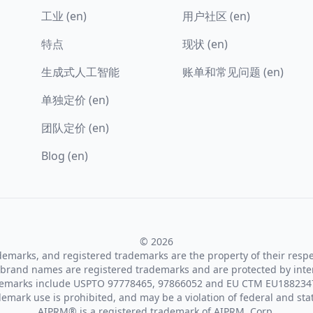
工业 (en)
用户社区 (en)
特点
现状 (en)
生成式人工智能
账单和常见问题 (en)
单独定价 (en)
团队定价 (en)
Blog (en)
© 2026
ademarks, and registered trademarks are the property of their resp
brand names are registered trademarks and are protected by inte
demarks include USPTO 97778465, 97866052 and EU CTM EU188234
emark use is prohibited, and may be a violation of federal and sta
AIPRM® is a registered trademark of AIPRM, Corp.