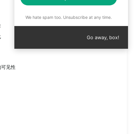
We hate spam too. Unsubscribe at any time.
容
化
Go away, box!
的可见性