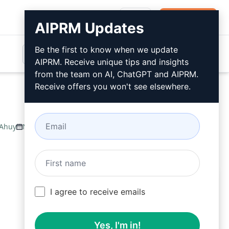
登录
免费安装
AIPRM Updates
Be the first to know when we update
AIPRM. Receive unique tips and insights
from the team on AI, ChatGPT and AIPRM.
Receive offers you won't see elsewhere.
Ahuy
November 1, 2023
免费安装
I agree to receive emails
Yes, I'm in!