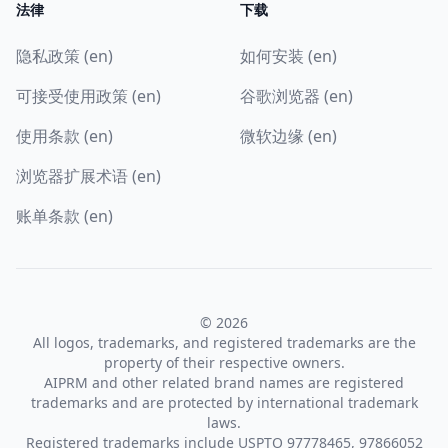
法律
下载
隐私政策 (en)
如何安装 (en)
可接受使用政策 (en)
谷歌浏览器 (en)
使用条款 (en)
微软边缘 (en)
浏览器扩展术语 (en)
账单条款 (en)
© 2026
All logos, trademarks, and registered trademarks are the
property of their respective owners.
AIPRM and other related brand names are registered
trademarks and are protected by international trademark
laws.
Registered trademarks include USPTO 97778465, 97866052