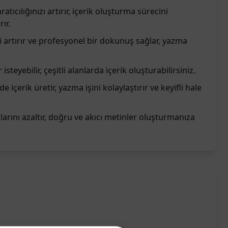
tıcılığınızı artırır, içerik oluşturma sürecini
rır.
ni artırır ve profesyonel bir dokunuş sağlar, yazma
isteyebilir, çeşitli alanlarda içerik oluşturabilirsiniz.
lde içerik üretir, yazma işini kolaylaştırır ve keyifli hale
alarını azaltır, doğru ve akıcı metinler oluşturmanıza