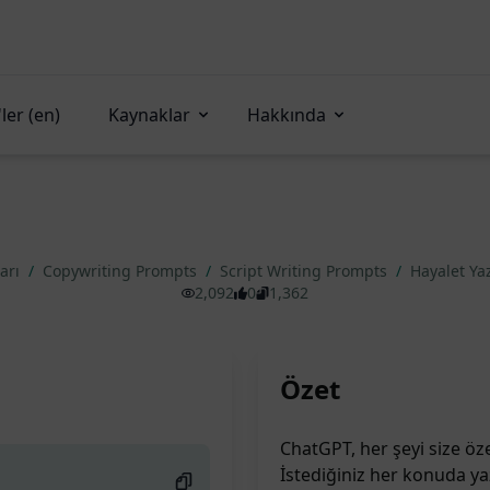
ler (en)
Kaynaklar
Hakkında
ları
/
Copywriting Prompts
/
Script Writing Prompts
/
Hayalet Ya
2,092
0
1,362
Özet
ChatGPT, her şeyi size öze
İstediğiniz her konuda ya