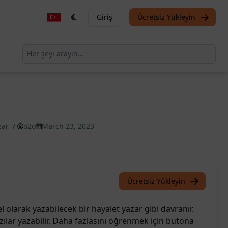
Giriş
Ücretsiz Yükleyin
zar
/
o2o
March 23, 2023
Ücretsiz Yükleyin
l olarak yazabilecek bir hayalet yazar gibi davranır.
zılar yazabilir. Daha fazlasını öğrenmek için butona