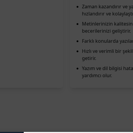
Zaman kazandırır ve yara
hızlandırır ve kolaylaştı
Metinlerinizin kalitesi
becerilerinizi geliştirir.
Farklı konularda yazılar 
Hızlı ve verimli bir şeki
getirir.
Yazım ve dil bilgisi hat
yardımcı olur.