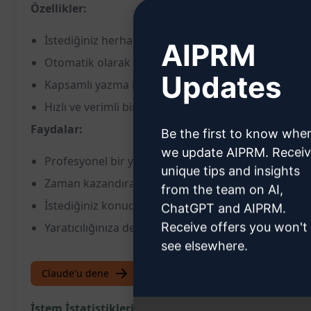
Özellikler:
İstediğiniz herhangi bir metni veya içeriği oluşturabi
AIPRM
Otomatik olarak yazar kimliğinizi gizler ve metni "h
Updates
Kapsamlı yazma ihtiyaçlarınıza uyacak esneklik sun
Hızlı ve verimli bir şekilde özgün içerik üretir.
Faydalar:
Be the first to know whe
we update AIPRM. Recei
Profesyonel bir yazara ihtiyaç duymadan özgün içe
unique tips and insights
Zaman kazandırarak iş akışınızı hızlandırır.
from the team on AI,
İstediğiniz konuda hızlı ve etkili yazılı içerik elde et
ChatGPT and AIPRM.
Receive offers you won't
Yaratıcılığınıza destek olarak fikirlerinizi hayata geç
see elsewhere.
Claude'u dene
ChatGPT'yi deneyin
İstem İstatistikleri