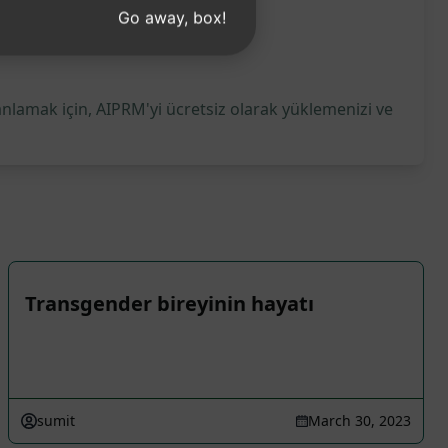
Go away, box!
anlamak için, AIPRM'yi ücretsiz olarak yüklemenizi ve
Transgender bireyinin hayatı
sumit
March 30, 2023