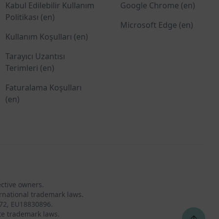
Kabul Edilebilir Kullanım
Google Chrome (en)
Politikası (en)
Microsoft Edge (en)
Kullanım Koşulları (en)
Tarayıcı Uzantısı
Terimleri (en)
Faturalama Koşulları
(en)
ective owners.
rnational trademark laws.
72, EU18830896.
te trademark laws.
↑