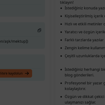
tıklayın!
İstediğiniz konuda yazı
Kişiselleştirilmiş içerik
Hızlı ve etkili metinler 
Yaratıcı ve özgün içerik
Farklı tarzlarda yazılar
ben/aşk/mektup])
Zengin kelime kullanımı
Çeşitli uzunluklarda içe
İstediğiniz herhangi bir
lite'e kaydolun
blog gönderileri.
Profesyonel bir yazar g
kolaylaştırır.
Özgün ve dikkat çekici i
ulaşmanızı sağlar.