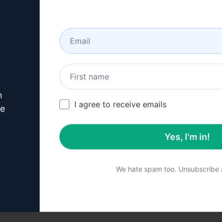
lir.
ayalet" yazar.
ar.
n
I agree to receive emails
ve
rik oluşturmanıza yardımcı olur.
Yes, I'm in!
menizi sağlar.
irmenizi kolaylaştırır.
We hate spam too. Unsubscribe a