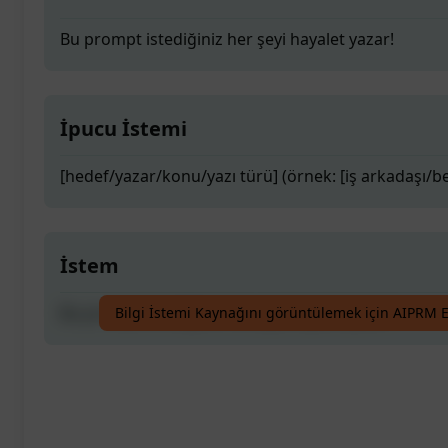
Bu prompt istediğiniz her şeyi hayalet yazar!
İpucu İstemi
[hedef/yazar/konu/yazı türü] (örnek: [iş arkadaşı/
İstem
Bu prompt istediğiniz her şeyi hayalet yazar!
Bilgi İstemi Kaynağını görüntülemek için AIPRM E