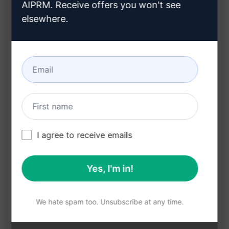
AIPRM. Receive offers you won't see
提高产品在搜索引擎中的曝光度
elsewhere.
快速了解产品的优缺点
节省时间，无需花费大量时间和精力来撰写评论
提高网站流量和转化率
立即尝试这个引人入胜的产品评论生成提示，提升您
的产品推广效果！
在克劳德上试用
试用 ChatGPT
I agree to receive emails
提示统计
Yes, I'm in!
1,121
0
1,110
We hate spam too. Unsubscribe at any time.
请注意：上述说明未经审核，不准确。为了更好地了
解将生成的内容，我们建议免费安装 AIPRM 并试用