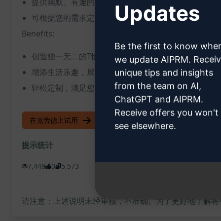
提供幽默、有趣的设计概念
Updates
可根据您的需求定制独特的T恤设计
Benefits:
Be the first to know whe
创造独一无二的T恤语录
we update AIPRM. Recei
增添生活乐趣，展示个性
unique tips and insights
from the team on AI,
轻松定制，满足您的需求
ChatGPT and AIPRM.
Receive offers you won't
在克劳德上试用
试用 ChatGPT
see elsewhere.
提示统计
7,449
0
5,573
请注意：上述说明未经审核，不准确。为了更好地了解将生成