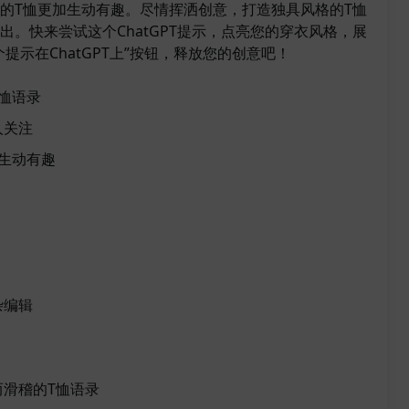
的T恤更加生动有趣。尽情挥洒创意，打造独具风格的T恤
出。快来尝试这个ChatGPT提示，点亮您的穿衣风格，展
提示在ChatGPT上”按钮，释放您的创意吧！
恤语录
人关注
生动有趣
杂编辑
滑稽的T恤语录