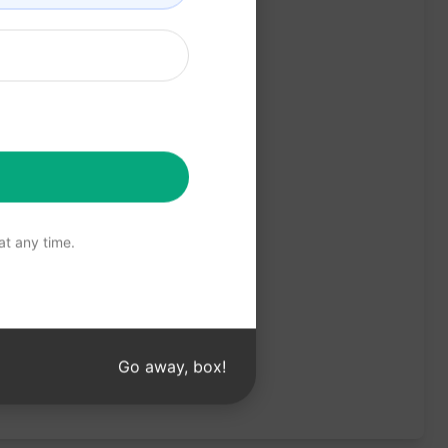
t any time.
Go away, box!