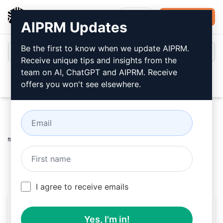
AIPRM
登录
免费安装
AIPRM Updates
Be the first to know when we update AIPRM.
Receive unique tips and insights from the
team on AI, ChatGPT and AIPRM. Receive
Open
offers you won't see elsewhere.
Home
/
人工智能提示
/
Copywriting Prompts
/
Product
Description Prompts
/
打造逼真的亚马逊评论
/
Lucky Rich Brown
August 19, 2023
1,329
0
971
I agree to receive emails
打造逼真的亚马逊评论
Yes, I'm in!