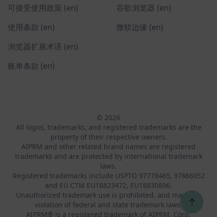
可接受使用政策 (en)
谷歌浏览器 (en)
使用条款 (en)
微软边缘 (en)
浏览器扩展术语 (en)
账单条款 (en)
© 2026
All logos, trademarks, and registered trademarks are the
property of their respective owners.
AIPRM and other related brand names are registered
trademarks and are protected by international trademark
laws.
Registered trademarks include USPTO 97778465, 97866052
and EU CTM EU18823472, EU18830896.
Unauthorized trademark use is prohibited, and may be a
↑
violation of federal and state trademark laws.
AIPRM® is a registered trademark of AIPRM, Corp.