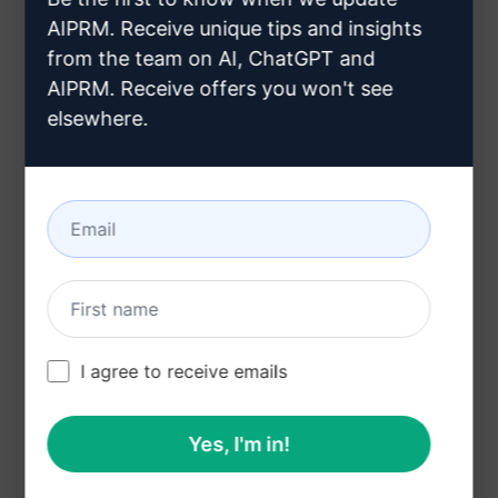
独家特别体验
AIPRM. Receive unique tips and insights
满足好奇心
from the team on AI, ChatGPT and
令人惊叹的邂逅
AIPRM. Receive offers you won't see
期待神秘揭晓
elsewhere.
好处：
激发好奇心
独特体验
惊喜不断
在克劳德上试用
试用 ChatGPT
I agree to receive emails
提示统计
Yes, I'm in!
393
0
162