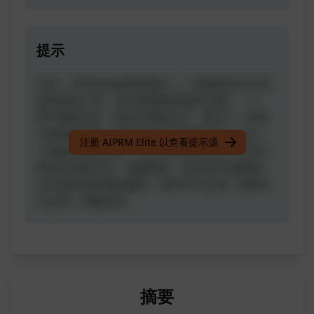
提示
注意，寻求未知的冒险者们！一份秘密交付正在
送到您的门前，其中蕴藏着神秘的宝藏。一个
NFT神秘宝盒，笼罩在神秘之中，揭示了一种非
凡体验的钥匙。准备好揭开其神秘内容，踏入一
注册 AIPRM Elite 以查看提示源
个想象无限的世界。好奇心将得到回报，好奇心
将成为您的向导。拥抱期待，因为其中蕴藏着一
次令您惊叹的独特邂逅。揭开非凡之物。期待非
凡之事。神秘等待。
摘要