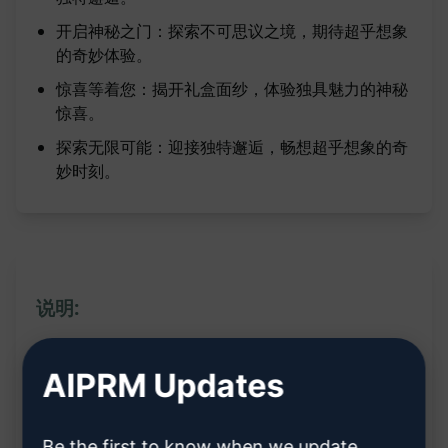
开启神秘之门：探索不可思议之境，期待超乎想象
的奇妙体验。
惊喜等着您：揭开礼盒面纱，体验独具魅力的神秘
惊喜。
探索无限可能：迎接独特邂逅，畅想超乎想象的奇
妙时刻。
说明:
揭开神秘面纱
AIPRM Updates
探索未知世界
想象力无限展开
Be the first to know when we update