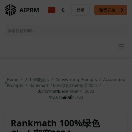
AIPRM
登录
免费安装
Open
Home
/
人工智能提示
/
Copywriting Prompts
/
Accounting
Prompts
/
Rankmath 100%绿色Chek密度2024
/
vforma
December 4, 2023
2,616
0
1,703
Rankmath 100%绿色