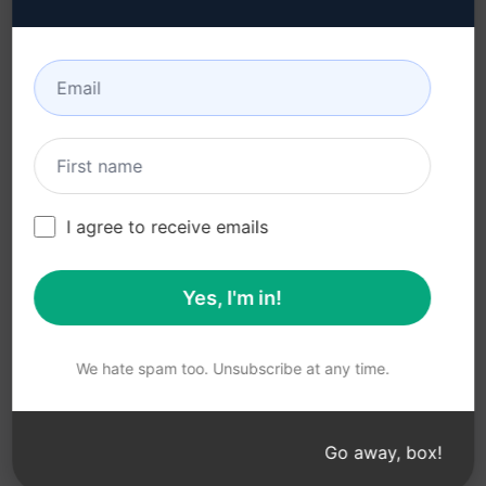
隐私政策 (en)
如何安装 (en)
可接受使用政策 (en)
谷歌浏览器 (en)
使用条款 (en)
微软边缘 (en)
浏览器扩展术语 (en)
账单条款 (en)
I agree to receive emails
Yes, I'm in!
© 2026
All logos, trademarks, and registered trademarks are the
property of their respective owners.
AIPRM and other related brand names are registered
We hate spam too. Unsubscribe at any time.
trademarks and are protected by international trademark
laws.
Registered trademarks include USPTO 97778465, 97866052
Go away, box!
and EU CTM EU18823472, EU18830896.
Unauthorized trademark use is prohibited, and may be a