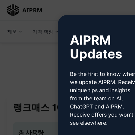
AIPRM
제품
가격 책정
프롬프트
GPTs (en)
AIPRM
Updates
Be the first to know whe
Home
/
AI 프롬프트
/
Copywriti
we update AIPRM. Recei
unique tips and insights
from the team on AI,
랭크매스 100% 그린 체크 밀도 
ChatGPT and AIPRM.
Receive offers you won't
see elsewhere.
총 사용량