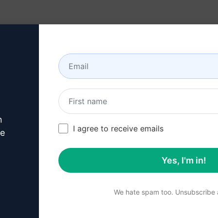
리소스
정보
n
ng Prompts
/
Accounting Prompts
/
랭크매스 100% 그린 체크 밀도 
I agree to receive emails
2,616
0
1,703
ve
Yes, I'm in!
2024
요약
We hate spam too. Unsubscribe a
기능:
Rankmath을 사용하여