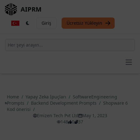
AIPRM
Giriş
Ücretsiz Yükleyin
Open
Home
/
Yapay Zeka İpuçları
/
SoftwareEngineering
Prompts
/
Backend Development Prompts
/
Shopware 6
Kod önerisi
/
Emizen Tech Pvt Ltd
May 1, 2023
148
0
37