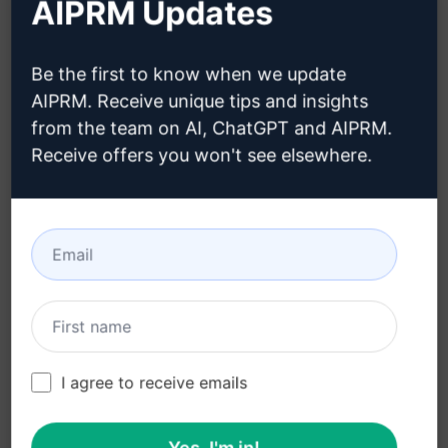
AIPRM Updates
oluşturmanıza destek olur.
Be the first to know when we update
Öne Çıkan Özellikler:
AIPRM. Receive unique tips and insights
Shopware 6 için özelleştirilmiş kod önerileri
from the team on AI, ChatGPT and AIPRM.
Yazılım geliştirme sürecini hızlandırma
Receive offers you won't see elsewhere.
Proje verimliliğini artırma
Hataları azaltma ve düzeltme sürecini
kolaylaştırma
Sağladığı Faydalar:
Zaman tasarrufu sağlar
Daha iyi kod organizasyonu ve tutarlılık
I agree to receive emails
Hata oranını düşürme
Yazılım geliştirme sürecini optimize etme
Yes, I'm in!