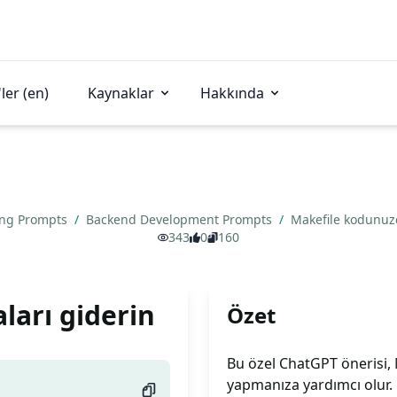
ler (en)
Kaynaklar
Hakkında
ing Prompts
/
Backend Development Prompts
/
Makefile kodunuzd
343
0
160
ları giderin
Özet
Bu özel ChatGPT önerisi, 
yapmanıza yardımcı olur. M