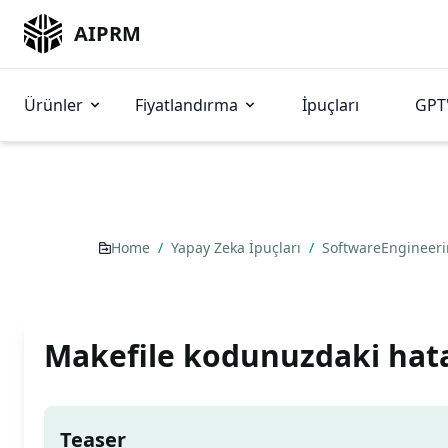
AIPRM
Ürünler
Fiyatlandırma
İpuçları
GPT'
Home
/
Yapay Zeka İpuçları
/
SoftwareEngineer
Makefile kodunuzdaki hata
Teaser