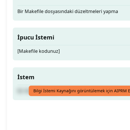
Bir Makefile dosyasındaki düzeltmeleri yapma
İpucu İstemi
[Makefile kodunuz]
İstem
Bir Makefile dosyasındaki düzeltmeleri yapma
Bilgi İstemi Kaynağını görüntülemek için AIPRM E