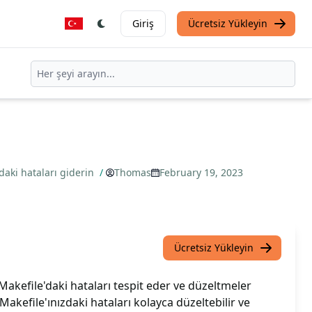
Giriş
Ücretsiz Yükleyin
aki hataları giderin
/
Thomas
February 19, 2023
Ücretsiz Yükleyin
Makefile'daki hataları tespit eder ve düzeltmeler
akefile'ınızdaki hataları kolayca düzeltebilir ve