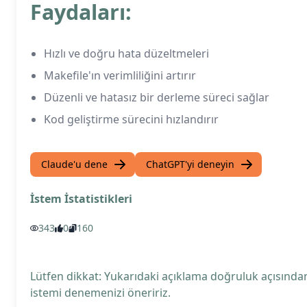
Faydaları:
Hızlı ve doğru hata düzeltmeleri
Makefile'ın verimliliğini artırır
Düzenli ve hatasız bir derleme süreci sağlar
Kod geliştirme sürecini hızlandırır
Claude'u dene
ChatGPT'yi deneyin
İstem İstatistikleri
343
0
160
Lütfen dikkat: Yukarıdaki açıklama doğruluk açısından
istemi denemenizi öneririz.