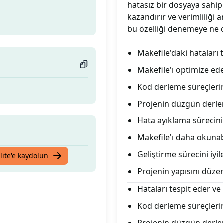
hatasız bir dosyaya sahip 
kazandırır ve verimliliği ar
bu özelliği denemeye ne de
Makefile'daki hataları 
Makefile'ı optimize eder
Kod derleme süreçlerini
Projenin düzgün derle
Hata ayıklama sürecini
Makefile'ı daha okunabil
Geliştirme sürecini iyileş
lite'e kaydolun
Projenin yapısını düzen
Hataları tespit eder ve 
Kod derleme süreçlerin
Projenin düzgün derle