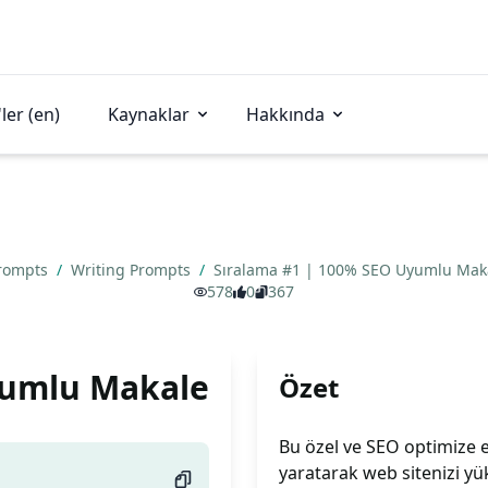
ler (en)
Kaynaklar
Hakkında
rompts
/
Writing Prompts
/
Sıralama #1 | 100% SEO Uyumlu Mak
578
0
367
yumlu Makale
Özet
Bu özel ve SEO optimize e
yaratarak web sitenizi yük