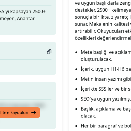
ve uygun başlıklarla zengi
destekler. 2500+ kelimeye
SSS'yi kapsayan 2500+
sonuçla birlikte, ziyaretçi
ermeyen, Anahtar
sunar. Makalenin kalites
artırabilir. Okuyucuları e
özellikleri değerlendirmek
Meta başlığı ve açıklam
oluşturulacak.
İçerik, uygun H1-H6 ba
Metin insan yazımı gib
İçerikte SSS'ler ve bir
SEO'ya uygun yazılmış,
SSS'yi kapsayan 2500+
Başlık, açıklama ve başl
ermeyen, Anahtar
lite'e kaydolun
olacak.
Her bir paragraf ve bö