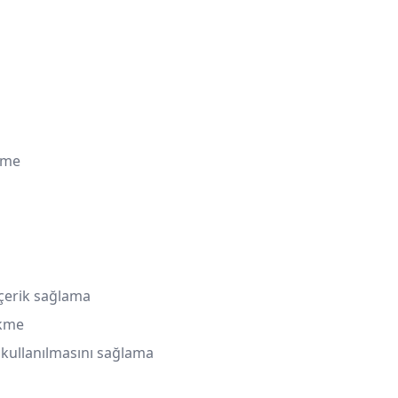
rme
çerik sağlama
ekme
e kullanılmasını sağlama