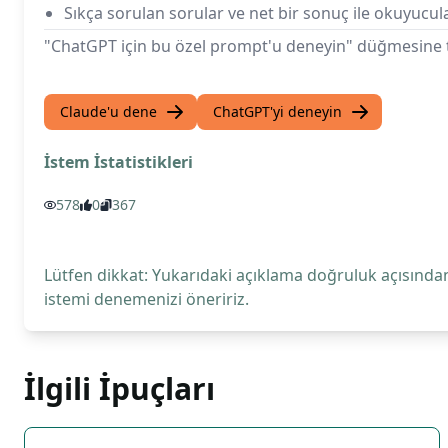
Sıkça sorulan sorular ve net bir sonuç ile okuyucul
"ChatGPT için bu özel prompt'u deneyin" düğmesine tı
Claude'u dene
ChatGPT'yi deneyin
İstem İstatistikleri
578
0
367
Lütfen dikkat: Yukarıdaki açıklama doğruluk açısından
istemi denemenizi öneririz.
İlgili İpuçları