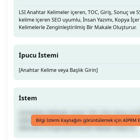
LSI Anahtar Kelimeler içeren, TOC, Giriş, Sonuç ve 
kelime içeren SEO uyumlu, İnsan Yazımı, Kopya İç
Kelimelerle Zenginleştirilmiş Bir Makale Oluşturur.
İpucu İstemi
[Anahtar Kelime veya Başlık Girin]
İstem
LSI Anahtar Kelimeler içeren, TOC, Giriş, Sonuç ve 
kelime içeren SEO uyumlu, İnsan Yazımı, Kopya İç
Bilgi İstemi Kaynağını görüntülemek için AIPRM E
Kelimelerle Zenginleştirilmiş Bir Makale Oluşturur.