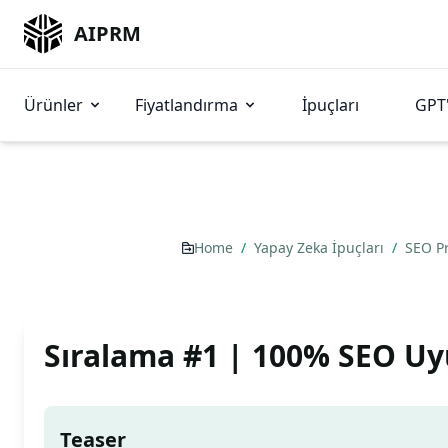
AIPRM
Ürünler
Fiyatlandırma
İpuçları
GPT'
Home
/
Yapay Zeka İpuçları
/
SEO P
Sıralama #1 | 100% SEO U
Teaser