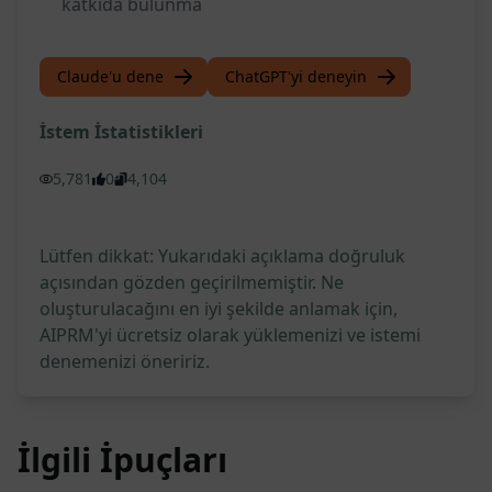
katkıda bulunma
Claude'u dene
ChatGPT'yi deneyin
İstem İstatistikleri
5,781
0
4,104
Lütfen dikkat: Yukarıdaki açıklama doğruluk
açısından gözden geçirilmemiştir. Ne
oluşturulacağını en iyi şekilde anlamak için,
AIPRM'yi ücretsiz olarak yüklemenizi ve istemi
denemenizi öneririz.
İlgili İpuçları