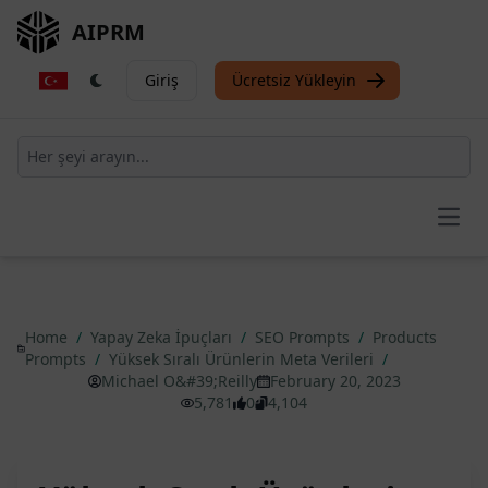
AIPRM
Giriş
Ücretsiz Yükleyin
Open
Home
/
Yapay Zeka İpuçları
/
SEO Prompts
/
Products
Prompts
/
Yüksek Sıralı Ürünlerin Meta Verileri
/
Michael O&#39;Reilly
February 20, 2023
5,781
0
4,104