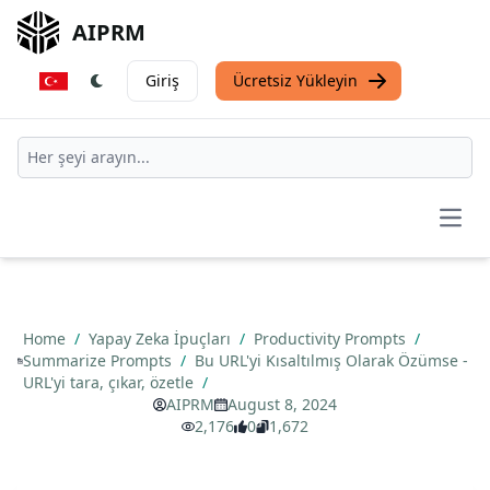
AIPRM
Giriş
Ücretsiz Yükleyin
Open
Home
/
Yapay Zeka İpuçları
/
Productivity Prompts
/
Summarize Prompts
/
Bu URL'yi Kısaltılmış Olarak Özümse -
URL'yi tara, çıkar, özetle
/
AIPRM
August 8, 2024
2,176
0
1,672