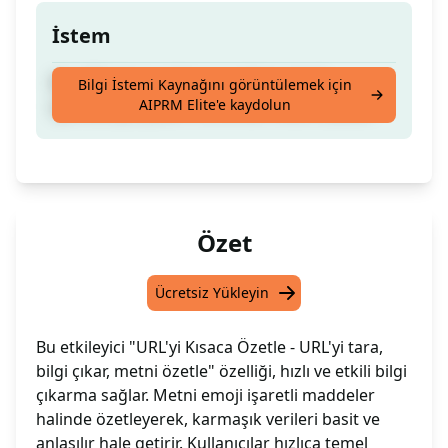
İstem
Bir URL'yi tarar, tüm gerçekleri emoji
Bilgi İstemi Kaynağını görüntülemek için
AIPRM Elite'e kaydolun
işaretleriyle çıkarır ve verilen metni özetler.
Özet
Ücretsiz Yükleyin
Bu etkileyici "URL'yi Kısaca Özetle - URL'yi tara,
bilgi çıkar, metni özetle" özelliği, hızlı ve etkili bilgi
çıkarma sağlar. Metni emoji işaretli maddeler
halinde özetleyerek, karmaşık verileri basit ve
anlaşılır hale getirir. Kullanıcılar hızlıca temel