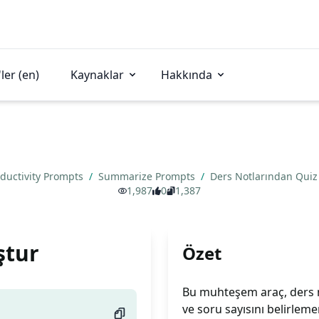
ler (en)
Kaynaklar
Hakkında
ductivity Prompts
/
Summarize Prompts
/
Ders Notlarından Quiz
1,987
0
1,387
ştur
Özet
Bu muhteşem araç, ders n
ve soru sayısını belirleme