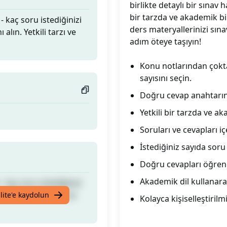
birlikte detaylı bir sınav 
bir tarzda ve akademik bir 
 kaç soru istediğinizi
ders materyallerinizi sın
alın. Yetkili tarzı ve
adım öteye taşıyın!
Konu notlarından çokta
sayısını seçin.
Doğru cevap anahtarını 
Yetkili bir tarzda ve a
Soruları ve cevapları i
İstediğiniz sayıda soru
Doğru cevapları öğren
Akademik dil kullanara
 kaç soru istediğinizi
alın. Yetkili tarzı ve
lite'e kaydolun
Kolayca kişiselleştirilm