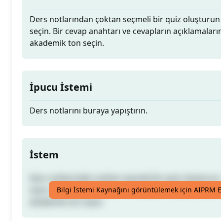
Ders notlarından çoktan seçmeli bir quiz oluşturun -
seçin. Bir cevap anahtarı ve cevapların açıklamalarını 
akademik ton seçin.
İpucu İstemi
Ders notlarını buraya yapıştırın.
İstem
Ders notlarından çoktan seçmeli bir quiz oluşturun -
seçin. Bir cevap anahtarı ve cevapların açıklamalarını 
Bilgi İstemi Kaynağını görüntülemek için AIPRM E
akademik ton seçin.