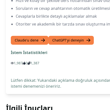
Hızlı ve kolay bir şekilde ders notlarından sınav o
Soruların ve cevap anahtarının otomatik üretilmesi
Cevaplarla birlikte detaylı açıklamalar almak
Otoriter ve akademik bir tarzda sınav oluşturma i
Claude'u dene
ChatGPT'yi deneyin
İstem İstatistikleri
1,987
0
1,387
Lütfen dikkat: Yukarıdaki açıklama doğruluk açısından
istemi denemenizi öneririz.
İlgili İpuçları