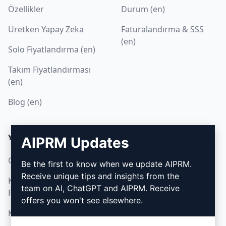
Özellikler
Durum (en)
Üretken Yapay Zeka
Faturalandırma & SSS
(en)
Solo Fiyatlandırma (en)
Takım Fiyatlandırması
(en)
Blog (en)
YASAL
İNDIR
AIPRM Updates
Gizlilik Politikası (en)
Nasıl kurulur
Be the first to know when we update AIPRM.
Receive unique tips and insights from the
Kabul Edilebilir Kullanım
Google Chrome (en)
team on AI, ChatGPT and AIPRM. Receive
Politikası (en)
Microsoft Edge (en)
offers you won't see elsewhere.
Kullanım Koşulları (en)