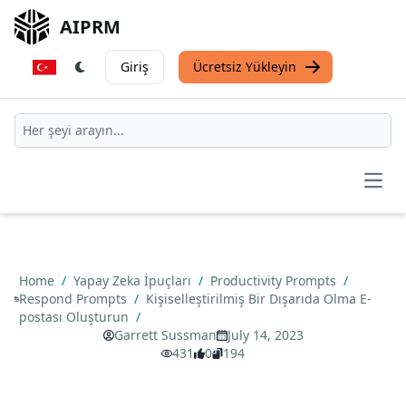
AIPRM
Giriş
Ücretsiz Yükleyin
Open
Home
/
Yapay Zeka İpuçları
/
Productivity Prompts
/
Respond Prompts
/
Kişiselleştirilmiş Bir Dışarıda Olma E-
postası Oluşturun
/
Garrett Sussman
July 14, 2023
431
0
194