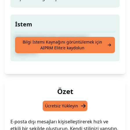
İstem
[Nedenimden] yola çıkarak hızlıca
Bilgi İstemi Kaynağını görüntülemek için
kişiselleştirilmiş bir Dışarıda Olma E-postası
AIPRM Elite'e kaydolun
oluşturun.
Özet
Ücretsiz Yükleyin
E-posta dışı mesajları kişiselleştirerek hızlı ve
etkili bir şekilde oluşturun. Kendi stilinizi yansıtın,