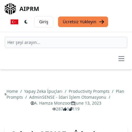
AIPRM
Giriş
Ücretsiz Yükleyin
Open
Home
/
Yapay Zeka İpuçları
/
Productivity Prompts
/
Plan
Prompts
/
AdminSENSE - İdari İşlem Otomasyonu
/
A. Hamza Monzoor
June 13, 2023
287
0
119