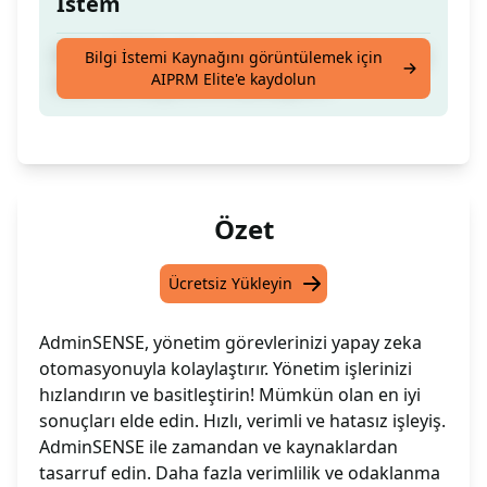
İstem
AdminSENSE - Yönetimsel görevlerinizi yapay
Bilgi İstemi Kaynağını görüntülemek için
AIPRM Elite'e kaydolun
zeka otomasyonu ile basitleştirin.
Özet
Ücretsiz Yükleyin
AdminSENSE, yönetim görevlerinizi yapay zeka
otomasyonuyla kolaylaştırır. Yönetim işlerinizi
hızlandırın ve basitleştirin! Mümkün olan en iyi
sonuçları elde edin. Hızlı, verimli ve hatasız işleyiş.
AdminSENSE ile zamandan ve kaynaklardan
tasarruf edin. Daha fazla verimlilik ve odaklanma