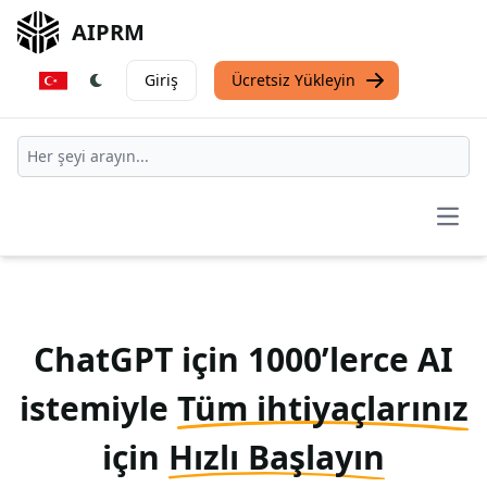
AIPRM
Giriş
Ücretsiz Yükleyin
Open
ChatGPT için 1000’lerce AI
istemiyle
Tüm ihtiyaçlarınız
için
Hızlı Başlayın