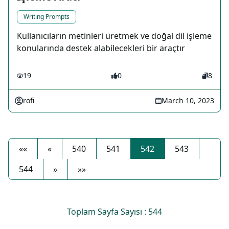
Writing Prompts
Kullanıcıların metinleri üretmek ve doğal dil işleme
konularında destek alabilecekleri bir araçtır
19
0
8
rofi
March 10, 2023
««
«
540
541
542
543
544
»
»»
Toplam Sayfa Sayısı : 544