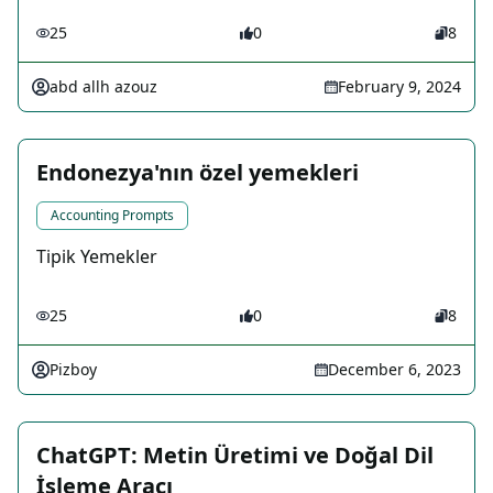
25
0
8
abd allh azouz
February 9, 2024
Endonezya'nın özel yemekleri
Accounting Prompts
Tipik Yemekler
25
0
8
Pizboy
December 6, 2023
ChatGPT: Metin Üretimi ve Doğal Dil
İşleme Aracı