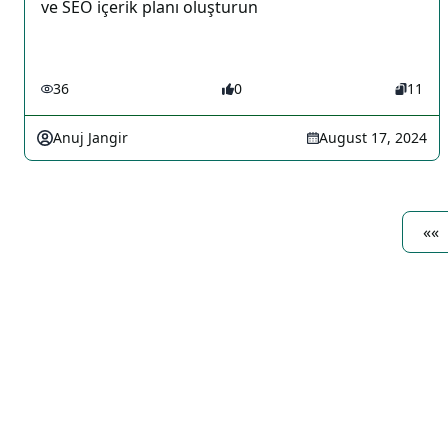
ve SEO içerik planı oluşturun
36
0
11
Anuj Jangir
August 17, 2024
««