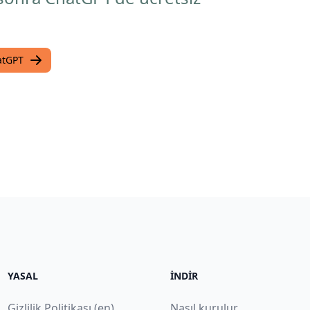
hatGPT
YASAL
İNDIR
Gizlilik Politikası (en)
Nasıl kurulur