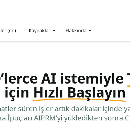
ler (en)
Kaynaklar
Hakkında
’lerce AI istemiyle
için
Hızlı Başlayın
tler süren işler artık dakikalar içinde ya
ka İpuçları AIPRM'yi yükledikten sonra C