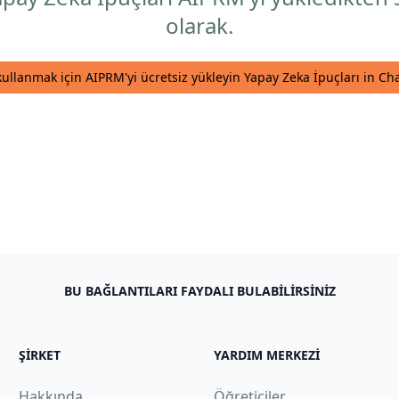
olarak.
kullanmak için AIPRM'yi ücretsiz yükleyin Yapay Zeka İpuçları in C
BU BAĞLANTILARI FAYDALI BULABILIRSINIZ
ŞIRKET
YARDIM MERKEZI
Hakkında
Öğreticiler