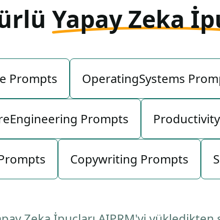
türlü
Yapay Zeka İp
e Prompts
OperatingSystems Prom
reEngineering Prompts
Productivit
 Prompts
Copywriting Prompts
S
 Yapay Zeka İpuçları AIPRM'yi yükledikten