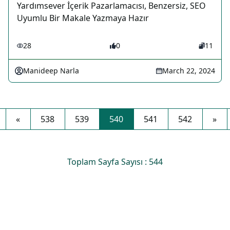
Yardımsever İçerik Pazarlamacısı, Benzersiz, SEO
Uyumlu Bir Makale Yazmaya Hazır
28
0
11
Manideep Narla
March 22, 2024
«
538
539
540
541
542
»
Toplam Sayfa Sayısı : 544