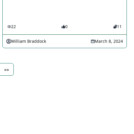
22
0
11
William Braddock
March 8, 2024
»»