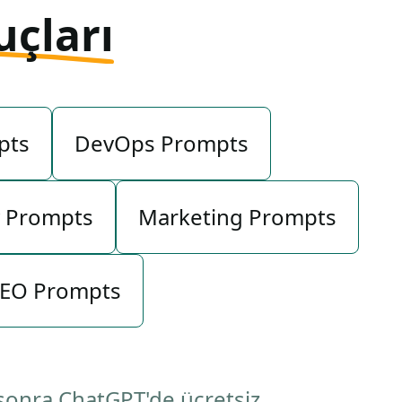
uçları
pts
DevOps Prompts
y Prompts
Marketing Prompts
EO Prompts
 sonra ChatGPT'de ücretsiz