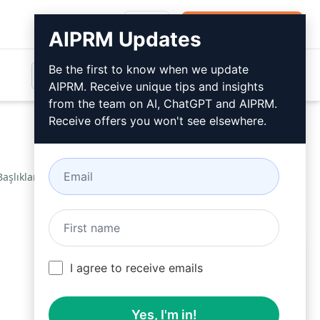
Giriş
Ücretsiz Yükleyin
AIPRM Updates
Be the first to know when we update
AIPRM. Receive unique tips and insights
from the team on AI, ChatGPT and AIPRM.
Receive offers you won't see elsewhere.
aşlıkları
/
LME
May 11, 2023
Ücretsiz Yükleyin
I agree to receive emails
Yes, I'm in!