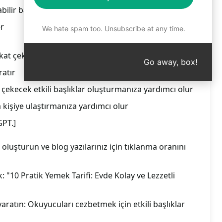
abilir başlıklar yarat
er
We hate spam too. Unsubscribe at any time.
ikkat çekici başlıklar oluşturmanıza yardımcı olur
Go away, box!
ratır
 çekecek etkili başlıklar oluşturmanıza yardımcı olur
la kişiye ulaştırmanıza yardımcı olur
GPT.]
ı oluşturun ve blog yazılarınız için tıklanma oranını
k: "10 Pratik Yemek Tarifi: Evde Kolay ve Lezzetli
 yaratın: Okuyucuları cezbetmek için etkili başlıklar