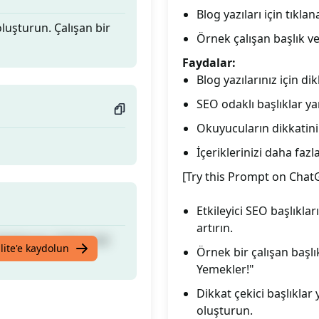
Blog yazıları için tıklan
oluşturun. Çalışan bir
Örnek çalışan başlık v
Faydalar:
Blog yazılarınız için d
SEO odaklı başlıklar ya
Okuyucuların dikkatini
İçeriklerinizi daha faz
[Try this Prompt on Chat
Etkileyici SEO başlıklar
artırın.
oluşturun. Çalışan bir
lite'e kaydolun
Örnek bir çalışan başlı
Yemekler!"
Dikkat çekici başlıklar
oluşturun.