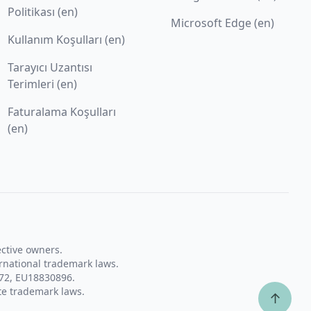
Politikası (en)
Microsoft Edge (en)
Kullanım Koşulları (en)
Tarayıcı Uzantısı
Terimleri (en)
Faturalama Koşulları
(en)
ective owners.
rnational trademark laws.
72, EU18830896.
te trademark laws.
↑