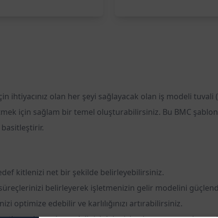
 için ihtiyacınız olan her şeyi sağlayacak olan iş modeli tuva
mek için sağlam bir temel oluşturabilirsiniz. Bu BMC şablonu,
asitleştirir.
ef kitlenizi net bir şekilde belirleyebilirsiniz.
 süreçlerinizi belirleyerek işletmenizin gelir modelini güçlendi
i optimize edebilir ve karlılığınızı artırabilirsiniz.