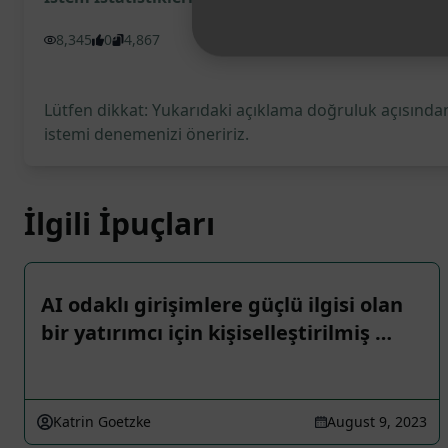
8,345
0
4,867
Lütfen dikkat: Yukarıdaki açıklama doğruluk açısından
istemi denemenizi öneririz.
İlgili İpuçları
AI odaklı girişimlere güçlü ilgisi olan
bir yatırımcı için kişiselleştirilmiş …
Katrin Goetzke
August 9, 2023