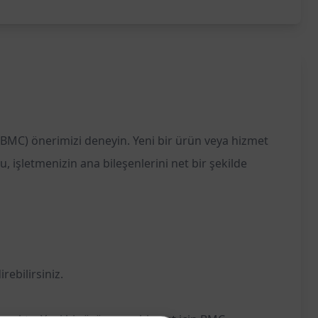
li (BMC) önerimizi deneyin. Yeni bir ürün veya hizmet
 işletmenizin ana bileşenlerini net bir şekilde
rebilirsiniz.