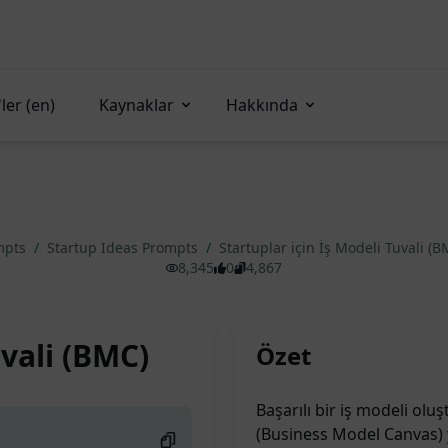
ler (en)
Kaynaklar
Hakkında
mpts
/
Startup Ideas Prompts
/
Startuplar için İş Modeli Tuvali (
8,345
0
4,867
uvali (BMC)
Özet
Başarılı bir iş modeli olu
(Business Model Canvas) y