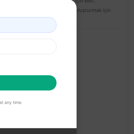
acaktır. Yeni bir ürün veya hizmet için BMC
faf, odaklı ve etkili bir iş modeli oluşturmak için
t any time.