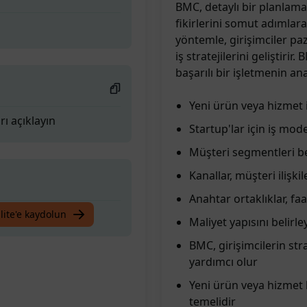
BMC, detaylı bir planlama
fikirlerini somut adımlar
yöntemle, girişimciler paz
iş stratejilerini geliştiri
başarılı bir işletmenin an
Yeni ürün veya hizmet i
rı açıklayın
Startup'lar için iş mode
Müşteri segmentleri bel
Kanallar, müşteri ilişkil
Anahtar ortaklıklar, faa
lite'e kaydolun
Maliyet yapısını belirle
BMC, girişimcilerin stra
yardımcı olur
Yeni ürün veya hizmet 
temelidir