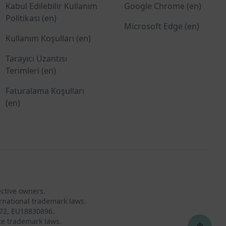
Kabul Edilebilir Kullanım
Google Chrome (en)
Politikası (en)
Microsoft Edge (en)
Kullanım Koşulları (en)
Tarayıcı Uzantısı
Terimleri (en)
Faturalama Koşulları
(en)
ective owners.
rnational trademark laws.
72, EU18830896.
te trademark laws.