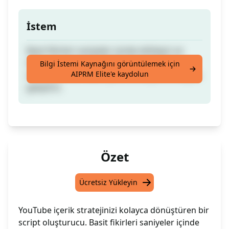
İstem
Basit fikirleri saniyeler içinde etkileyici ve
kullanıma hazır YouTube senaryolarına
Bilgi İstemi Kaynağını görüntülemek için
AIPRM Elite'e kaydolun
dönüştürerek video içerik stratejinizi kolayca
geliştirin.
Özet
Ücretsiz Yükleyin
YouTube içerik stratejinizi kolayca dönüştüren bir
script oluşturucu. Basit fikirleri saniyeler içinde