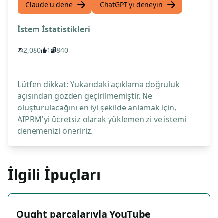
Claude'u dene
ChatGPT'yi deneyin
İstem İstatistikleri
2,080
1
840
Lütfen dikkat: Yukarıdaki açıklama doğruluk
açısından gözden geçirilmemiştir. Ne
oluşturulacağını en iyi şekilde anlamak için,
AIPRM'yi ücretsiz olarak yüklemenizi ve istemi
denemenizi öneririz.
İlgili İpuçları
Ought parçalarıyla YouTube