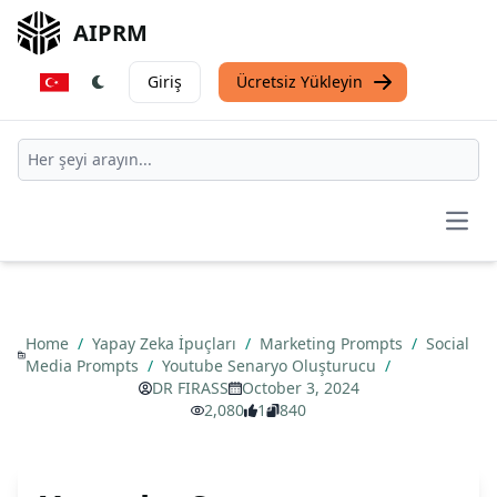
AIPRM
Giriş
Ücretsiz Yükleyin
Open
Home
/
Yapay Zeka İpuçları
/
Marketing Prompts
/
Social
Media Prompts
/
Youtube Senaryo Oluşturucu
/
DR FIRASS
October 3, 2024
2,080
1
840