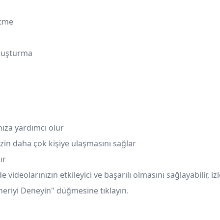
etme
oluşturma
anıza yardımcı olur
nizin daha çok kişiye ulaşmasını sağlar
ır
eolarınızın etkileyici ve başarılı olmasını sağlayabilir, izley
neriyi Deneyin" düğmesine tıklayın.