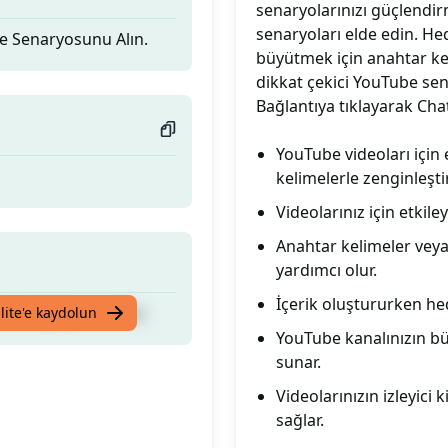
senaryolarınızı güçlendirme
senaryoları elde edin. He
be Senaryosunu Alın.
büyütmek için anahtar kel
dikkat çekici YouTube sena
Bağlantıya tıklayarak Ch
YouTube videoları için 
kelimelerle zenginleştir
Videolarınız için etkile
Anahtar kelimeler veya
yardımcı olur.
İçerik oluştururken hed
be Senaryosunu Alın.
lite'e kaydolun
YouTube kanalınızın bü
sunar.
Videolarınızın izleyici 
sağlar.