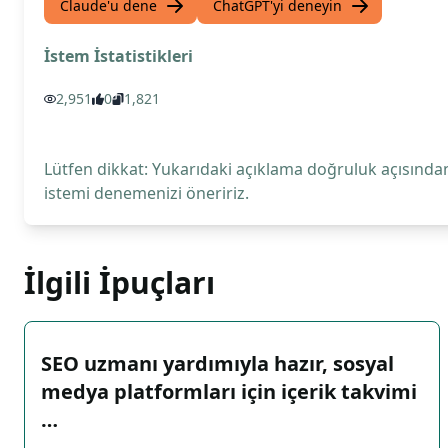
Claude'u dene
ChatGPT'yi deneyin
İstem İstatistikleri
2,951
0
1,821
Lütfen dikkat: Yukarıdaki açıklama doğruluk açısından
istemi denemenizi öneririz.
İlgili İpuçları
SEO uzmanı yardımıyla hazır, sosyal
medya platformları için içerik takvimi
…