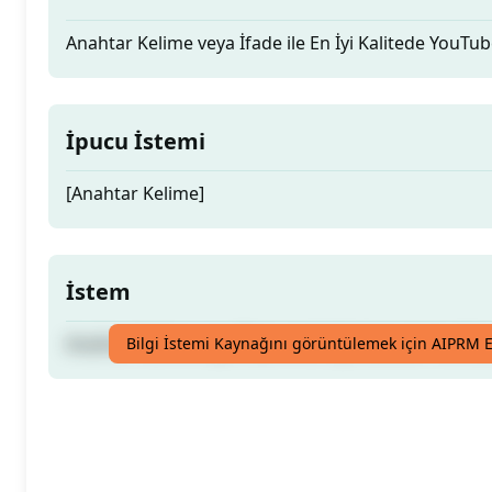
Anahtar Kelime veya İfade ile En İyi Kalitede YouTu
İpucu İstemi
[Anahtar Kelime]
İstem
Anahtar Kelime veya İfade ile En İyi Kalitede YouTu
Bilgi İstemi Kaynağını görüntülemek için AIPRM E