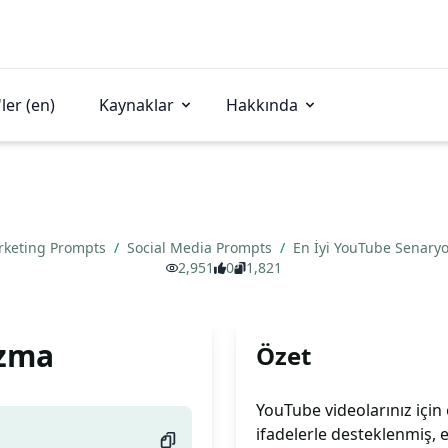
ler (en)
Kaynaklar
Hakkında
rketing Prompts
/
Social Media Prompts
/
En İyi YouTube Senar
2,951
0
1,821
azma
Özet
YouTube videolarınız için 
ifadelerle desteklenmiş, 