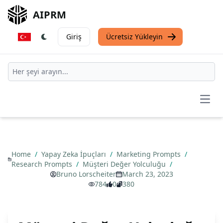
AIPRM
Giriş
Ücretsiz Yükleyin
Open
Home
/
Yapay Zeka İpuçları
/
Marketing Prompts
/
Research Prompts
/
Müşteri Değer Yolculuğu
/
Bruno Lorscheiter
March 23, 2023
784
0
380