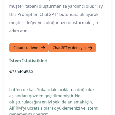
müşteri tabanı oluşturmanıza yardımcı olur. "Try
this Prompt on ChatGPT" butonuna tıklayarak
müşteri değer yolculuğunuzu oluşturmak için
adım atın.
Claude'u dene
ChatGPT'yi deneyin
İstem İstatistikleri
784
0
380
Lütfen dikkat: Yukarıdaki açıklama doğruluk
açısından gözden geçirilmemiştir. Ne
oluşturulacağını en iyi şekilde anlamak için,
AIPRM'yi ücretsiz olarak yüklemenizi ve istemi
denemenizi öneririz.