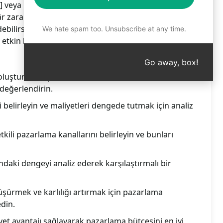
l] veya [PROMPT] şeklinde değerlendirin. Bu
kâr zarar durumunu belirleyebilir, pazarlama
debilirsiniz. Finansal başarıya giden yolda adımlarınızı
We hate spam too. Unsubscribe at any time.
 etkin bir şekilde yönetin. Detayları öğrenmek için
Go away, box!
 oluşturun ve pazarlama harcamalarını [HEDEFDİL]
değerlendirin.
i belirleyin ve maliyetleri dengede tutmak için analiz
tkili pazarlama kanallarını belirleyin ve bunları
daki dengeyi analiz ederek karşılaştırmalı bir
üşürmek ve karlılığı artırmak için pazarlama
edin.
liyet avantajı sağlayarak pazarlama bütçesini en iyi