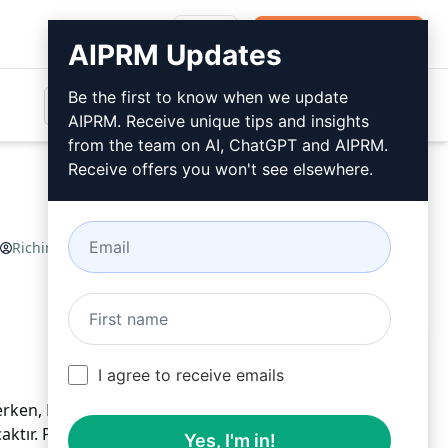
Giriş
Ücretsiz Yükleyin
AIPRM Updates
Be the first to know when we update
AIPRM. Receive unique tips and insights
from the team on AI, ChatGPT and AIPRM.
Receive offers you won't see elsewhere.
Richin R Chandran
April 21, 2023
Ücretsiz Yükleyin
I agree to receive emails
rken, Kâr Eşiği Analizörü size işletme stratejilerinizi
aktır. Pazarlama kanallarını oluşturun ve pazarlama
Yes, I'm in!