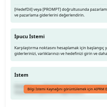
[HedefDil] veya [PROMPT] doğrultusunda pazarlama
ve pazarlama giderlerini değerlendirin.
İpucu İstemi
Karşılaştırma noktasını hesaplamak için başlangıç yat
giderlerinizi, varlıklarınızı ve hedefinizi girin ve dah
İstem
[HedefDil] veya [PROMPT] doğrultusunda pazarlama
Bilgi İstemi Kaynağını görüntülemek için AIPRM E
ve pazarlama giderlerini değerlendirin.