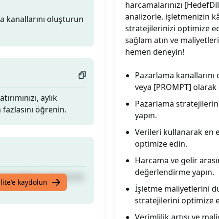
harcamalarınızı [HedefDi
analizörle, işletmenizin 
 kanallarını oluşturun
stratejilerinizi optimize e
sağlam atın ve maliyetleri
hemen deneyin!
Pazarlama kanallarını
veya [PROMPT] olarak 
ırımınızı, aylık
Pazarlama stratejilerin
a fazlasını öğrenin.
yapın.
Verileri kullanarak en e
optimize edin.
Harcama ve gelir arasın
değerlendirme yapın.
 kanallarını oluşturun
lite'e kaydolun
İşletme maliyetlerini d
stratejilerini optimize 
Verimlilik artışı ve ma