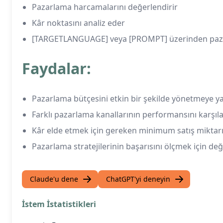
Pazarlama harcamalarını değerlendirir
Kâr noktasını analiz eder
[TARGETLANGUAGE] veya [PROMPT] üzerinden pazarla
Faydalar:
Pazarlama bütçesini etkin bir şekilde yönetmeye y
Farklı pazarlama kanallarının performansını karşıla
Kâr elde etmek için gereken minimum satış miktarı
Pazarlama stratejilerinin başarısını ölçmek için değ
Claude'u dene
ChatGPT'yi deneyin
İstem İstatistikleri