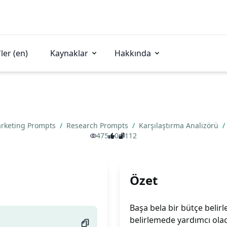
ler (en)
Kaynaklar
Hakkında
rketing Prompts
/
Research Prompts
/
Karşılaştırma Analizörü
/
475
0
112
Özet
Başa bela bir bütçe belirle
belirlemede yardımcı olac