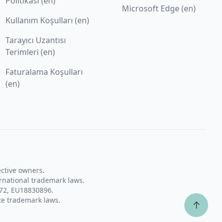
Politikası (en)
Microsoft Edge (en)
Kullanım Koşulları (en)
Tarayıcı Uzantısı
Terimleri (en)
Faturalama Koşulları
(en)
ective owners.
rnational trademark laws.
72, EU18830896.
te trademark laws.
↑