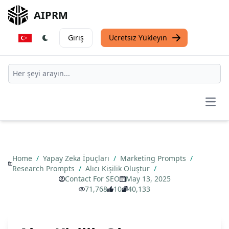
AIPRM
Giriş
Ücretsiz Yükleyin
Open
Home
/
Yapay Zeka İpuçları
/
Marketing Prompts
/
Research Prompts
/
Alıcı Kişilik Oluştur
/
Contact For SEO
May 13, 2025
71,768
10
40,133