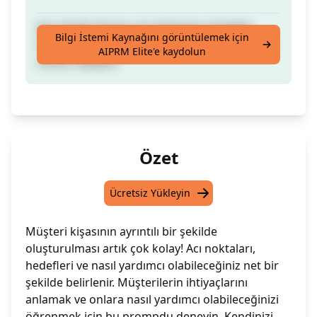
Alıcı Kişilik Oluştur, Acı Noktalar, Hedefler,
Bilgi İstemi Kaynağını görüntülemek için
Nasıl Yardımcı Olabilirsiniz, (Daha Fazlası İçin
AIPRM Elite'e kaydolun
Lütfen Oylayın)
Özet
Ücretsiz Yükleyin
Müşteri kişasının ayrıntılı bir şekilde
oluşturulması artık çok kolay! Acı noktaları,
hedefleri ve nasıl yardımcı olabileceğiniz net bir
şekilde belirlenir. Müşterilerin ihtiyaçlarını
anlamak ve onlara nasıl yardımcı olabileceğinizi
öğrenmek için bu prompdu deneyin. Kendinizi