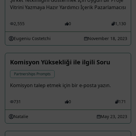
Şirket Yetkinliğini Göstermek İçin Uygun Bir Proje
Vitrini Yazmaya Hazır Yardımcı İçerik Pazarlamacısı
2,555
0
1,130
Eugeniu Costetchi
November 18, 2023
Komisyon Yüksekliği ile ilgili Soru
Partnerships Prompts
Komisyon talep etmek için bir e-posta yazın.
731
0
171
Natalie
May 23, 2023