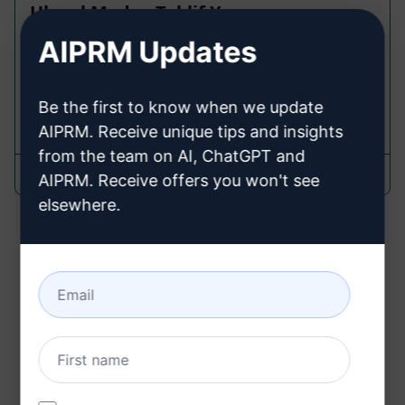
Ulusal Medya Teklif Yazımı
AIPRM Updates
Partnerships Prompts
Teklif yazımı için ulusal medya odaklı bir araç.
Be the first to know when we update
372
0
167
AIPRM. Receive unique tips and insights
from the team on AI, ChatGPT and
Caleb Nation
February 3, 2024
AIPRM. Receive offers you won't see
elsewhere.
Toplam Sayfa Sayısı : 1
Bunları kullanabilirsiniz Partnerships
Prompts AIPRM'yi yükledikten sonra