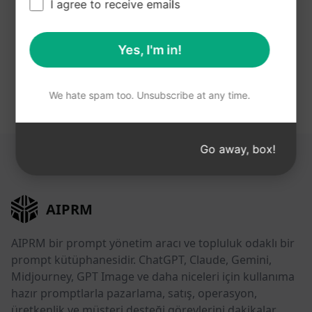
ChatGPT'de ücretsiz olarak.
I agree to receive emails
Bunları kullanmak için AIPRM'yi ücretsiz
Yes, I'm in!
yükleyin Partnerships Prompts in ChatGPT
We hate spam too. Unsubscribe at any time.
Go away, box!
BU BAĞLANTILARI FAYDALI BULABILIRSINIZ
AIPRM
AIPRM bir prompt yönetim aracı ve topluluk odaklı bir
prompt kütüphanesidir. ChatGPT, Claude, Gemini,
Midjourney, GPT Image ve daha niceleri için kullanıma
hazır promptlarla pazarlama, satış, operasyon,
üretkenlik ve müşteri desteği görevlerini dakikalar