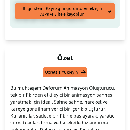
Sadece bir fikirden bir Deforum Animasyonu
Bilgi İstemi Kaynağını görüntülemek için
Promptu oluşturun. Sahne sahne, hareket ve
AIPRM Elite'e kaydolun
kareye göre promptu oluşturun
Özet
Ücretsiz Yükleyin
Bu muhteşem Deforum Animasyon Oluşturucu,
tek bir fikirden etkileyici bir animasyon sahnesi
yaratmak için ideal. Sahne sahne, hareket ve
kareye göre ilham verici bir içerik oluşturur.
Kullanıcılar, sadece bir fikirle başlayarak, yaratıcı
süreci canlandırma ve hareketle hızlandırma
imkanı bulur. Detaylı anlatım ve faydaları