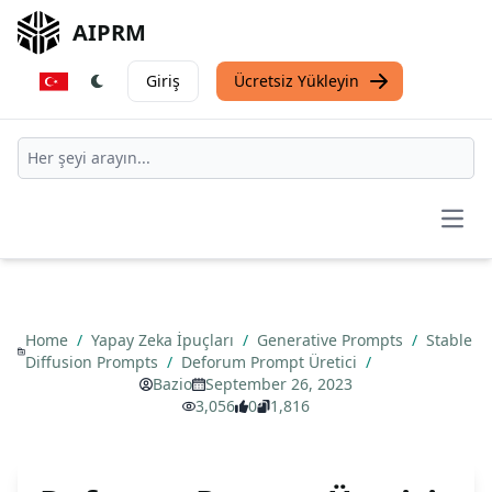
AIPRM
Giriş
Ücretsiz Yükleyin
Open
Home
/
Yapay Zeka İpuçları
/
Generative Prompts
/
Stable
Diffusion Prompts
/
Deforum Prompt Üretici
/
Bazio
September 26, 2023
3,056
0
1,816