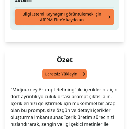
İçeriğiniz için dört son derece detaylı ara
Bilgi İstemi Kaynağını görüntülemek için
AIPRM Elite'e kaydolun
aşama prompt'u çıktısı verir.
Özet
Ücretsiz Yükleyin
"Midjourney Prompt Refining" ile içerikleriniz için
dört ayrıntılı yolculuk ortası prompt çıktısı alın.
İçeriklerinizi geliştirmek için mükemmel bir araç
olan bu prompt, size özgün ve detaylı içerikler
oluşturma imkanı sunar. İçerik üretim sürecinizi
hızlandırarak, zengin ve ilgi çekici metinler ile