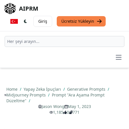
AIPRM
Giriş
Ücretsiz Yükleyin
Open
Home
/
Yapay Zeka İpuçları
/
Generative Prompts
/
Midjourney Prompts
/
Prompt "Ara Aşama Prompt
Düzeltme"
/
Jason Wong
May 1, 2023
1,185
0
771