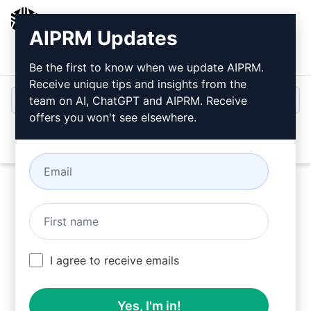
AIPRM
AIPRM Updates
Giriş
Ücretsiz Yükleyin
Be the first to know when we update AIPRM.
Receive unique tips and insights from the
team on AI, ChatGPT and AIPRM. Receive
offers you won't see elsewhere.
Open
Bunları kullanın DevOps Prompts AIPRM'yi
I agree to receive emails
yükledikten sonra ChatGPT'de ücretsiz olarak.
Yes, I'm in!