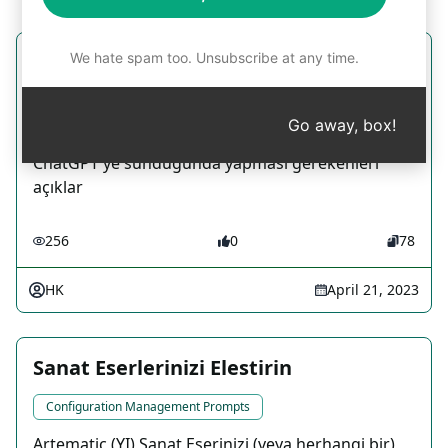
We hate spam too. Unsubscribe at any time.
Bu talebe cevap verme
Configuration Management Prompts
Go away, box!
Kullanıcının belirli değişkenleri doldurup
ChatGPT'ye sunduğunda yapması gerekenleri
açıklar
256
0
78
HK
April 21, 2023
Sanat Eserlerinizi Elestirin
Configuration Management Prompts
Artematic (YI) Sanat Eserinizi (veya herhangi bir)