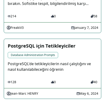
bırakın. Sofistike tespit, bilgilendirilmiş karşı...
214
0
58
FreakiV3
January 7, 2024
PostgreSQL için Tetikleyiciler
Database Administration Prompts
PostgreSQL'de tetikleyicilerin nasıl çalıştığını ve
nasıl kullanılabileceğini öğrenin
128
0
40
Jean-Marc HENRY
May 6, 2024