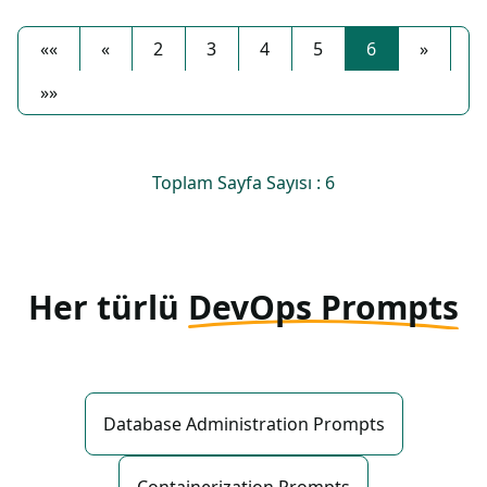
««
«
2
3
4
5
6
»
»»
Toplam Sayfa Sayısı : 6
Her türlü
DevOps Prompts
Database Administration Prompts