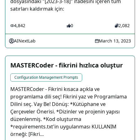
dosyasındaki "[2023-3-18]" ifadesini içeren tüm
satırları kaldırmak için:
4,842
0
2,082
AINextLab
March 13, 2023
MASTERCoder - fikrini hızlıca oluştur
Configuration Management Prompts
MASTERCoder - Fikrini kısaca açıkla ve
programlama dili seç! Fikrini yaz ve Programlama
Dilini seç. Vay Be! Dönüş: *Kütüphane ve
Çerçeveler Önerisi. *Dizinler ve projenin yapısı
düzenlenmiş. *Kod oluşturma
*requirements.txt'in uygulanması KULLANIM
örneği: [Fikri...