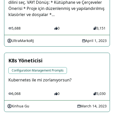
dilini seç. VAY! Dönüş: * Kütüphane ve Çerçeveler
Önerisi * Proje için düzenlenmiş ve yapılandırılmış
klasörler ve dosyalar *...
5,688
0
3,151
UltraMarkoRJ
April 1, 2023
K8s Yöneticisi
Configuration Management Prompts
Kubernetes ile mi zorlanıyorsun?
6,068
0
3,030
Xinhua Gu
March 14, 2023