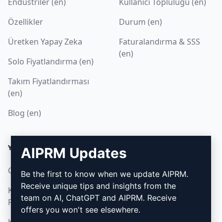
Endüstriler (en)
Kullanıcı Topluluğu (en)
Özellikler
Durum (en)
Üretken Yapay Zeka
Faturalandırma & SSS
(en)
Solo Fiyatlandırma (en)
Takım Fiyatlandırması
(en)
Blog (en)
YASAL
İNDIR
AIPRM Updates
Gizlilik Politikası (en)
Nasıl kurulur
Be the first to know when we update AIPRM.
Receive unique tips and insights from the
Kabul Edilebilir Kullanım
Google Chrome (en)
team on AI, ChatGPT and AIPRM. Receive
Politikası (en)
Microsoft Edge (en)
offers you won't see elsewhere.
Kullanım Koşulları (en)