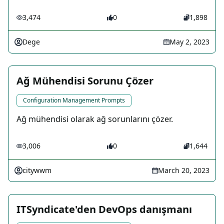
3,474
0
1,898
Dege
May 2, 2023
Ağ Mühendisi Sorunu Çözer
Configuration Management Prompts
Ağ mühendisi olarak ağ sorunlarını çözer.
3,006
0
1,644
citywwm
March 20, 2023
ITSyndicate'den DevOps danışmanı