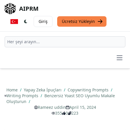
AIPRM
Giriş
Ücretsiz Yükleyin
Open
Home
/
Yapay Zeka İpuçları
/
Copywriting Prompts
/
Writing Prompts
/
Benzersiz Yoast SEO Uyumlu Makale
Oluşturun
/
Rameez uddin
April 15, 2024
355
0
223